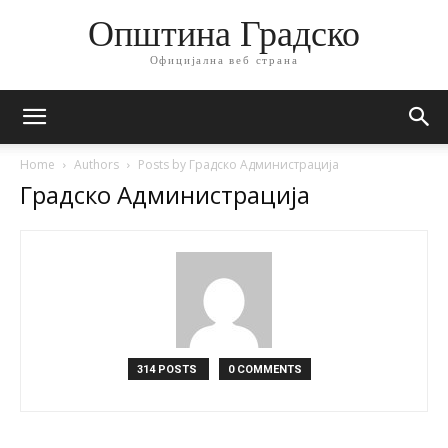
Општина Градско
Официјална веб страна
Home
Authors
Posts by Градско Администрација
Градско Администрација
314 POSTS
0 COMMENTS