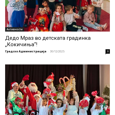
Активности
Дедо Мраз во детската градинка
„Кокичиња“!
Градско Администрација
-
30/12/2025
0