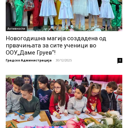
Активности
Новогодишна магија создадена од
првачињата за сите ученици во
ООУ„Даме Груев“!
Градско Администрација
-
30/12/2025
0