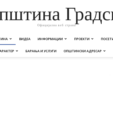
пштина Градс
Официјална веб страна
ТИНА
ВИДЕА
ИНФОРМАЦИИ
ПРОЕКТИ
ПОСЕТ
АРАКТЕР
БАРАЊА И УСЛУГИ
ОПШТИНСКИ АДРЕСАР