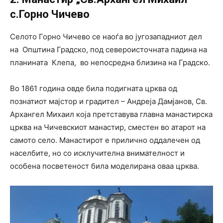
с.Горно Чичево
Селото Горно Чичево се наоѓа во југозападниот дел
на Општина Градско, под североисточната падина на
планината Клепа, во непосредна близина на Градско.
Во 1861 година овде била подигната црква од
познатиот мајстор и градител – Андреја Дамјанов, Св.
Архангел Михаил која претставува главна манастирска
црква на Чичевскиот манастир, сместен во атарот на
самото село. Манастирот е прилично оддалечен од
населбите, но со исклучителна внимателност и
особена посветеност била моделирана оваа црква.