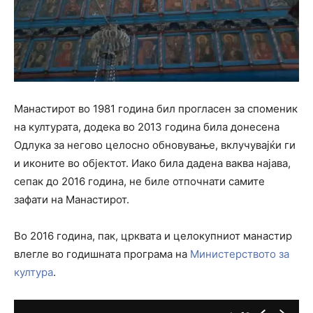
Манастирот во 1981 година бил прогласен за споменик
на културата, додека во 2013 година била донесена
Одлука за негово целосно обновување, вклучувајќи ги
и иконите во објектот. Иако била дадена ваква најава,
сепак до 2016 година, не биле отпочнати самите
зафати на Манастирот.
Во 2016 година, пак, црквата и целокупниот манастир
влегле во годишната програма на
Министерството за
култура
.