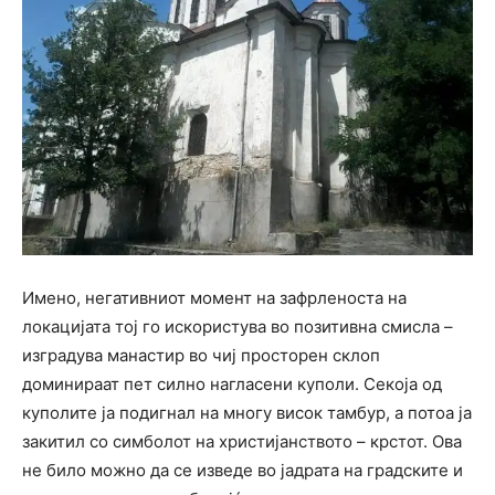
Имено, негативниот момент на зафрленоста на
локацијата тој го искористува во позитивна смисла –
изградува манастир во чиј просторен склоп
доминираат пет силно нагласени куполи. Секоја од
куполите ја подигнал на многу висок тамбур, а потоа ја
закитил со симболот на христијанството – крстот. Ова
не било можно да се изведе во јадрата на градските и