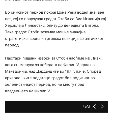
Во римскиот период покрај Црна Река водел значаен
пат, кој го поврзувал градот Стоби со Виа Игнација кај
Хераклеја Линкестис, близу до денешната Битола.
Така градот Стоби заземал мошне значајна
стратегиска, воена и трговска позиција во античкиот
период.
Најстари пишани извори за Стоби наоѓаме кај Ливиј,
кога споменува за победата на Филип V, крал на
Македонија, над Дарданците во 197 г. п.н.е. Според
археолошките податоци градот бил подигнат во
хеленистичкиот период, но не многу пред
владеењето на Филип V.
1
of 3