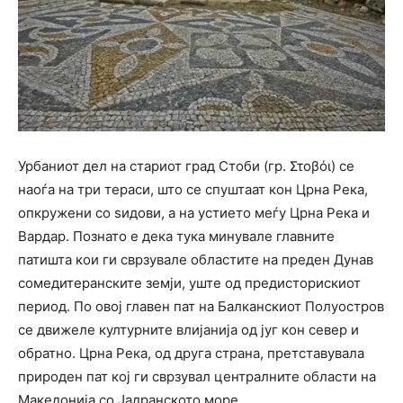
Урбаниот дел на стариот град Стоби (гр. Στoβόι) се
наоѓа на три тераси, што се спуштаат кон Црна Река,
опкружени со ѕидови, а на устието меѓу Црна Река и
Вардар. Познато е дека тука минувале главните
патишта кои ги сврзувале областите на преден Дунав
сомедитеранските земји, уште од предисторискиот
период. По овој главен пат на Балканскиот Полуостров
се движеле културните влијанија од југ кон север и
обратно. Црна Река, од друга страна, претставувала
природен пат кој ги сврзувал централните области на
Македонија со Јадранското море.