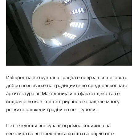
Изборот на петкуполна градба е поврзан со неговото
добро познавање на традициите во средновековната
архитектура во Македонија и на фактот дека таа е
подрачје во кое концентрирано се граделе многу
ретките сложени градби со пет куполи.
Петте куполи внесуваат огромна количина на
светлина во внатрешноста со што во објектот е