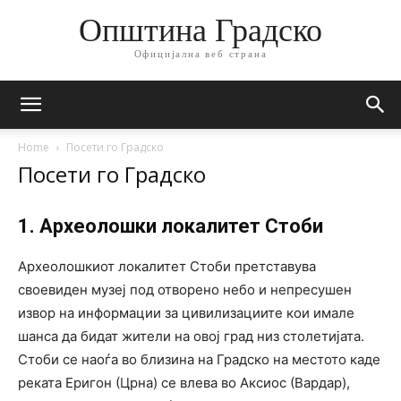
Општина Градско
Официјална веб страна
Home
Посети го Градско
Посети го Градско
1. Археолошки локалитет Стоби
Археолошкиот локалитет Стоби претставува
своевиден музеј под отворено небо и непресушен
извор на информации за цивилизациите кои имале
шанса да бидат жители на овој град низ столетијата.
Стоби се наоѓа во близина на Градско на местото каде
реката Еригон (Црна) се влева во Аксиос (Вардар),