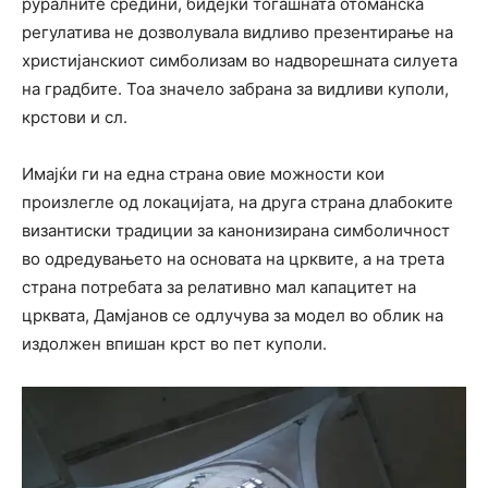
руралните средини, бидејќи тогашната отоманска
регулатива не дозволувала видливо презентирање на
христијанскиот симболизам во надворешната силуета
на градбите. Тоа значело забрана за видливи куполи,
крстови и сл.
Имајќи ги на една страна овие можности кои
произлегле од локацијата, на друга страна длабоките
византиски традиции за канонизирана симболичност
во одредувањето на основата на црквите, а на трета
страна потребата за релативно мал капацитет на
црквата, Дамјанов се одлучува за модел во облик на
издолжен впишан крст во пет куполи.