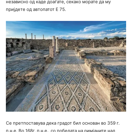
независно од каде доаѓате, секако морате да му
пријдете од автопатот Е 75.
Се претпоставува дека градот бил основан во 359 г.
п.н.е. Во 168г. п.н.е., со победата на римјаните над