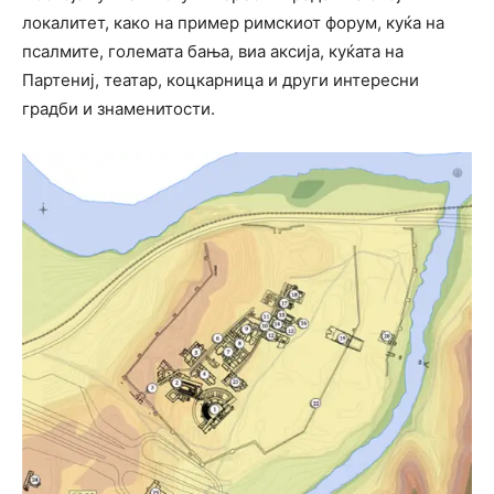
локалитет, како на пример римскиот форум, куќа на
псалмите, големата бања, виа аксија, куќата на
Партениј, театар, коцкарница и други интересни
градби и знаменитости.