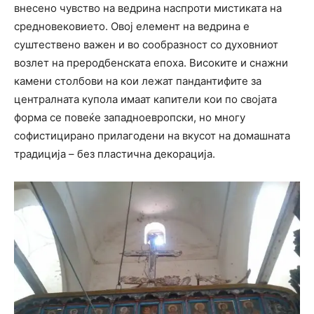
внесено чувство на ведрина наспроти мистиката на
средновековието. Овој елемент на ведрина е
суштествено важен и во сообразност со духовниот
возлет на преродбенската епоха. Високите и снажни
камени столбови на кои лежат пандантифите за
централната купола имаат капители кои по својата
форма се повеќе западноевропски, но многу
софистицирано прилагодени на вкусот на домашната
традиција – без пластична декорација.