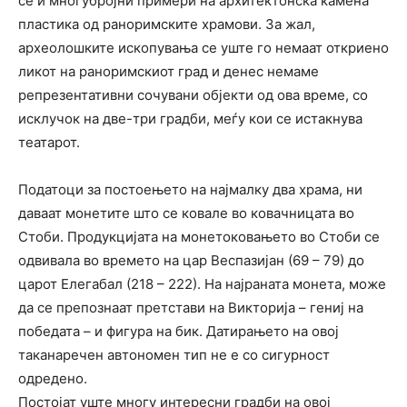
се и многубројни примери на архитектонска камена
пластика од раноримските храмови. За жал,
археолошките ископувања се уште го немаат откриено
ликот на раноримскиот град и денес немаме
репрезентативни сочувани објекти од ова време, со
исклучок на две-три градби, меѓу кои се истакнува
театарот.
Податоци за постоењето на најмалку два храма, ни
даваат монетите што се ковале во ковачницата во
Стоби. Продукцијата на монетоковањето во Стоби се
одвивала во времето на цар Веспазијан (69 – 79) до
царот Елегабал (218 – 222). На најраната монета, може
да се препознаат претстави на Викторија – гениј на
победата – и фигура на бик. Датирањето на овој
таканаречен автономен тип не е со сигурност
одредено.
Постојат уште многу интересни градби на овој