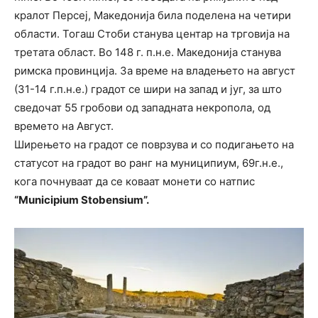
кралот Персеј, Македонија била поделена на четири
области. Тогаш Стоби станува центар на трговија на
третата област. Во 148 г. п.н.е. Македонија станува
римска провинција. За време на владењето на август
(31-14 г.п.н.е.) градот се шири на запад и југ, за што
сведочат 55 гробови од западната некропола, од
времето на Август.
Ширењето на градот се поврзува и со подигањето на
статусот на градот во ранг на муниципиум, 69г.н.е.,
кога почнуваат да се коваат монети со натпис
“Municipium Stobensium”.