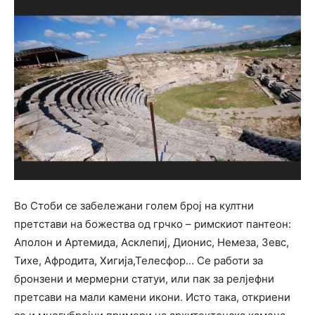
Во Стоби се забележани голем број на култни
претстави на божества од грчко – римскиот пантеон:
Аполон и Артемида, Асклепиј, Дионис, Немеза, Зевс,
Тихе, Афродита, Хигија,Телесфор… Се работи за
бронзени и мермерни статуи, или пак за релјефни
претсави на мали камени икони. Исто така, откриени