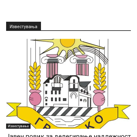
Известувања
Известувања
Јавен повик за делегирање надлежност