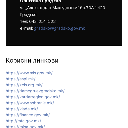
Општина Градско
ул.„Александар Македонски“ бр.70А 1420
Градско
тел: 043-251-522
e-mail:
gradsko@gradsko.gov.mk
Корисни линкови
https://www.mls.gov.mk/
https://aspi.mk/
https://zels.org.mk/
https://damegruevgradsko.mk/
https://vardarregion.gov.mk/
https://www.sobranie.mk/
https://vlada.mk/
https://finance.gov.mk/
http://mtc.gov.mk/
https://mioa.gov.mk/