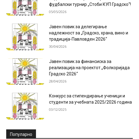
фудбалски турнир „Стоби КУП Градско“!
05/05/2026
Јавен повик за делегирање
надлежност за „Градско, храна, вино и
традиција-Павловден 2026“
30/04/2026
Јавен повик за финансиска за
реализација на проектот „Фолкоријада
Градско 2026“
28/04/2026
Конкурс за стипендирање ученици и
студенти за учебната 2025/2026 година
03/12/2025
Популарно