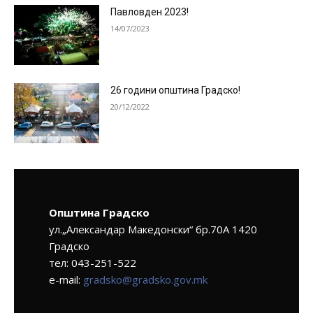
Павловден 2023!
14/07/2023
26 години општина Градско!
20/12/2022
Општина Градско
ул.„Александар Македонски“ бр.70А 1420
Градско
тел: 043-251-522
e-mail:
gradsko@gradsko.gov.mk