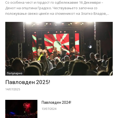
Со особена чест и гордост го одбележавме 16 Декември –
Денот на општина Градско. Чествувањето започна со
положување свежо цвеќе на споменикот на Златко Владов,...
Популарно
Павловден 2025!
14/07/2025
Павловден 2024!
13/07/2024