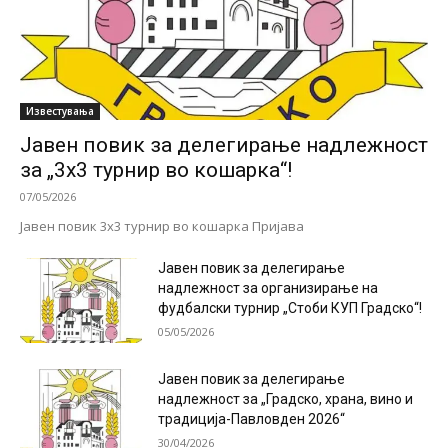
Известувања
Јавен повик за делегирање надлежност
за „3х3 турнир во кошарка“!
07/05/2026
Јавен повик 3х3 турнир во кошарка Пријава
Јавен повик за делегирање
надлежност за организирање на
фудбалски турнир „Стоби КУП Градско“!
05/05/2026
Јавен повик за делегирање
надлежност за „Градско, храна, вино и
традиција-Павловден 2026“
30/04/2026