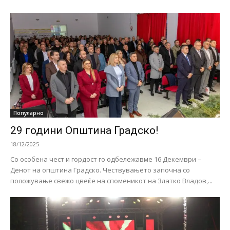
Популарно
29 години Општина Градско!
18/12/2025
Со особена чест и гордост го одбележавме 16 Декември –
Денот на општина Градско. Чествувањето започна со
положување свежо цвеќе на споменикот на Златко Владов,...