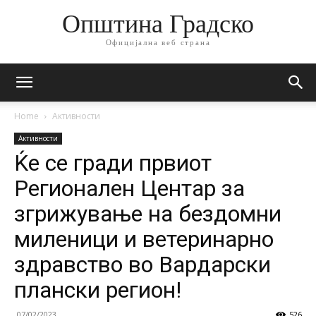
Општина Градско
Официјална веб страна
Home
Активности
Активности
Ќе се гради првиот
Регионален Центар за
згрижување на бездомни
миленици и ветеринарно
здравство во Вардарски
плански регион!
07/02/2023
526