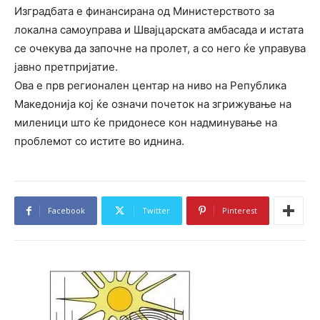
Изградбата е финансирана од Министерството за
локална самоуправа и Швајцарската амбасада и истата
се очекува да започне на пролет, а со него ќе управува
јавно претпријатие.
Ова е прв регионален центар на ниво на Република
Македонија кој ќе означи почеток на згрижување на
миленици што ќе придонесе кон надминување на
проблемот со истите во иднина.
Facebook
Twitter
Pinterest