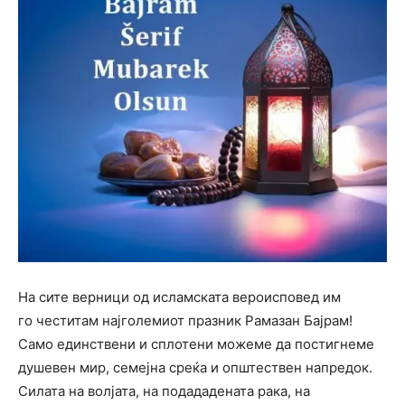
На сите верници од исламската вероисповед им
го честитам најголемиот празник Рамазан Бајрам!
Само единствени и сплотени можеме да постигнеме
душевен мир, семејна среќа и општествен напредок.
Силата на волјата, на подададената рака, на