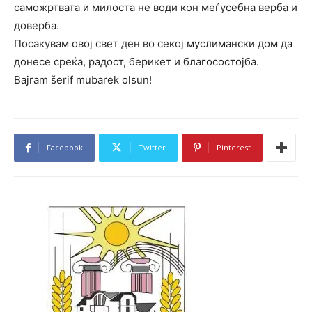
саможртвата и милоста не води кон меѓусебна верба и
доверба.
Посакувам овој свет ден во секој муслимански дом да
донесе среќа, радост, берикет и благосостојба.
Bajram šerif mubarek olsun!
Facebook
Twitter
Pinterest