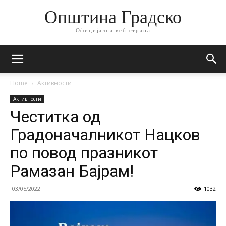
Општина Градско
Официјална веб страна
Home
Активности
Активности
Честитка од
Градоначалникот Нацков
по повод празникот
Рамазан Бајрам!
03/05/2022
1032