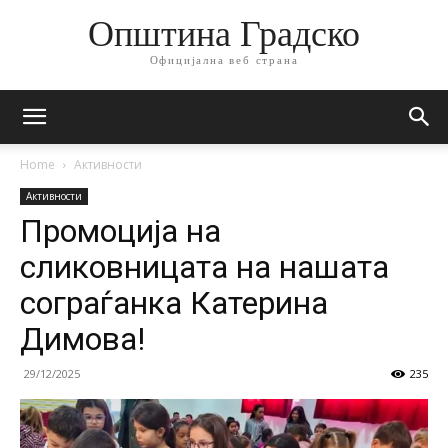
Општина Градско
Официјална веб страна
Home
Активности
Активности
Промоција на
сликовницата на нашата
сограѓанка Катерина
Димова!
29/12/2025
235