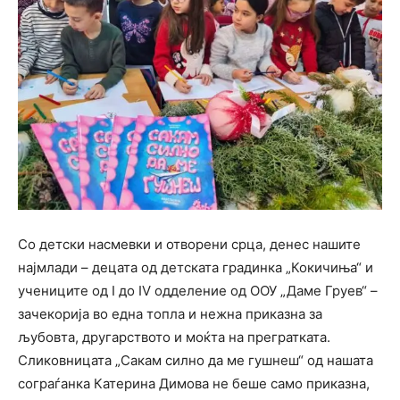
Со детски насмевки и отворени срца, денес нашите
најмлади – децата од детската градинка „Кокичиња“ и
учениците од I до IV одделение од ООУ „Даме Груев“ –
зачекорија во една топла и нежна приказна за
љубовта, другарството и моќта на прегратката.
Сликовницата „Сакам силно да ме гушнеш“ од нашата
сограѓанка Катерина Димова не беше само приказна,