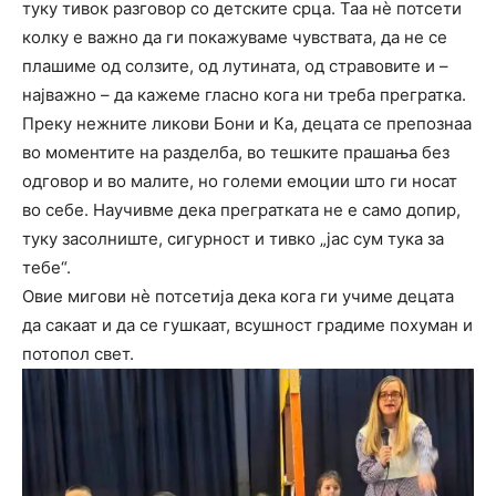
туку тивок разговор со детските срца. Таа нè потсети
колку е важно да ги покажуваме чувствата, да не се
плашиме од солзите, од лутината, од стравовите и –
најважно – да кажеме гласно кога ни треба прегратка.
Преку нежните ликови Бони и Ка, децата се препознаа
во моментите на разделба, во тешките прашања без
одговор и во малите, но големи емоции што ги носат
во себе. Научивме дека прегратката не е само допир,
туку засолниште, сигурност и тивко „јас сум тука за
тебе“.
Овие мигови нè потсетија дека кога ги учиме децата
да сакаат и да се гушкаат, всушност градиме похуман и
потопол свет.