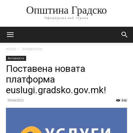
Општина Градско
Официјална веб страна
Home
Активности
Активности
Поставена новата
платформа
euslugi.gradsko.gov.mk!
19/04/2023
860