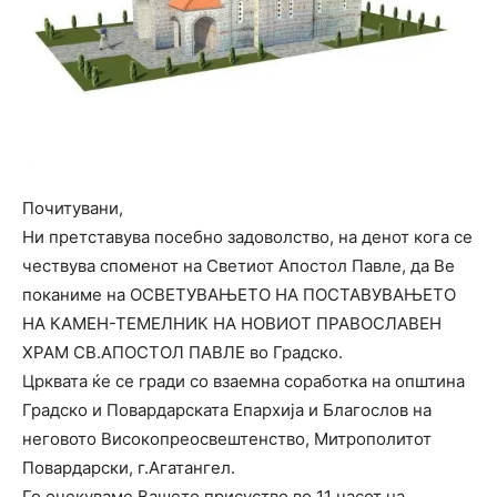
Почитувани,
Ни претставува посебно задоволство, на денот кога се
чествува споменот на Светиот Апостол Павле, да Ве
поканиме на ОСВЕТУВАЊЕТО НА ПОСТАВУВАЊЕТО
НА КАМЕН-ТЕМЕЛНИК НА НОВИОТ ПРАВОСЛАВЕН
ХРАМ СВ.АПОСТОЛ ПАВЛЕ во Градско.
Црквата ќе се гради со взаемна соработка на општина
Градско и Повардарската Епархија и Благослов на
неговото Високопреосвештенство, Митрополитот
Повардарски, г.Агатангел.
Го очекуваме Вашето присуство во 11 часот на