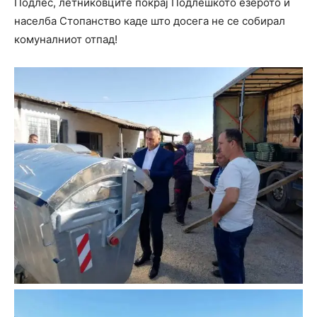
Подлес, летниковците покрај Подлешкото езерото и
населба Стопанство каде што досега не се собирал
комуналниот отпад!