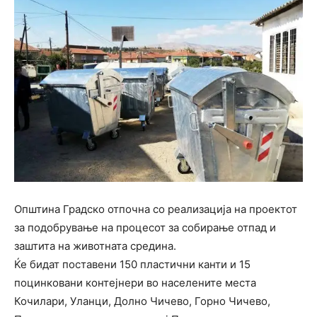
Општина Градско отпочна со реализација на проектот
за подобрување на процесот за собирање отпад и
заштита на животната средина.
Ќе бидат поставени 150 пластични канти и 15
поцинковани контејнери во населените места
Кочилари, Уланци, Долно Чичево, Горно Чичево,