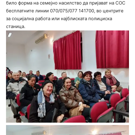
било форма на семејно насилство да пријават на СОС
бесплатните линии 070/075/077 141700, во центрите
за социјална работа или најблиската полициска
станица.