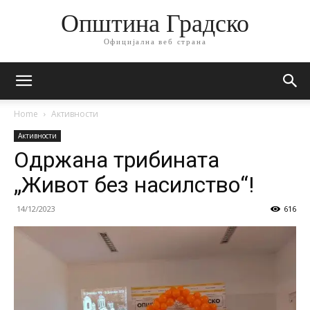
Општина Градско
Официјална веб страна
Home
Активности
Активности
Одржана трибината
„Живот без насилство“!
14/12/2023
616