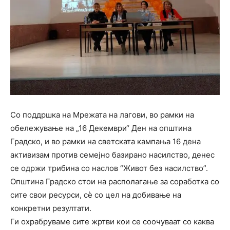
Со поддршка на Мрежата на лагови, во рамки на
обележување на „16 Декември“ Ден на општина
Градско, и во рамки на светската кампања 16 дена
активизам против семејно базирано насилство, денес
се одржи трибина со наслов “Живот без насилство”.
Општина Градско стои на располагање за соработка со
сите свои ресурси, сѐ со цел на добивање на
конкретни резултати.
Ги охрабруваме сите жртви кои се соочуваат со каква