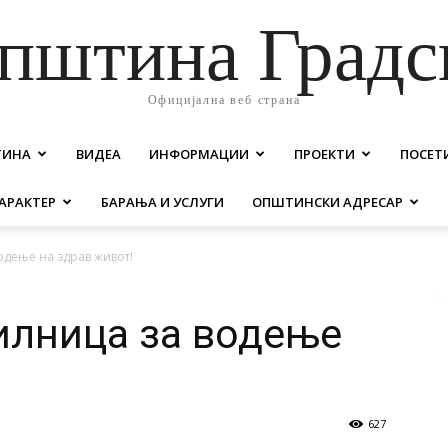
пштина Градс
Официјална веб страна
ТИНА
ВИДЕА
ИНФОРМАЦИИ
ПРОЕКТИ
ПОСЕТ
АРАКТЕР
БАРАЊА И УСЛУГИ
ОПШТИНСКИ АДРЕСАР
дење на здрав живот!
илница за водење
!
627