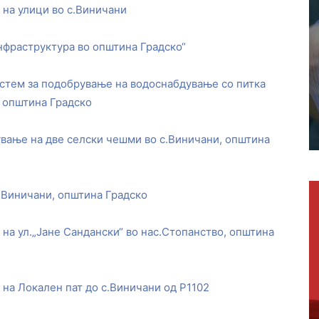
 на улици во с.Виничани
нфраструктура во општина Градско“
истем за подобрување на водоснабдување со питка
о општина Градско
вање на две селски чешми во с.Виничани, општина
с.Виничани, општина Градско
на ул.„Јане Сандански“ во нас.Стопанство, општина
на Локален пат до с.Виничани од Р1102