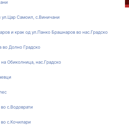
чани
и ул.Цар Самоил, с.Виничани
аров и крак од ул.Панко Брашнаров во нас.Градско
а во Долно Градско
 на Обиколница, нас.Градско
гаевци
лес
2 во с.Водоврати
2 во с.Кочилари