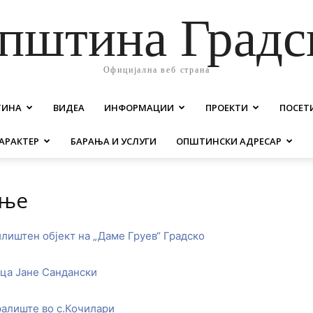
пштина Градс
Официјална веб страна
ТИНА
ВИДЕА
ИНФОРМАЦИИ
ПРОЕКТИ
ПОСЕТ
АРАКТЕР
БАРАЊА И УСЛУГИ
ОПШТИНСКИ АДРЕСАР
ење
лиштен објект на „Даме Груев“ Градско
ица Јане Сандански
ралиште во с.Кочилари