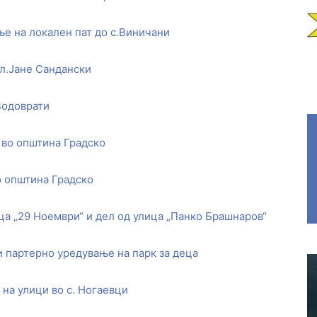
ње на локален пат до с.Виничани
ул.Јане Сандански
Водоврати
 во општина Градско
о општина Градско
ца „29 Ноември“ и дел од улица „Панко Брашнаров“
и партерно уредување на парк за деца
на улици во с. Ногаевци