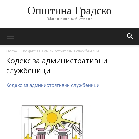
Општина Градско
Официјална веб страна
Home
Кодекс за административни службеници
Кодекс за административни
службеници
Кодекс за административни службеници