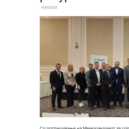
19/05/2023
Со потпишување на Меморандумот за сора