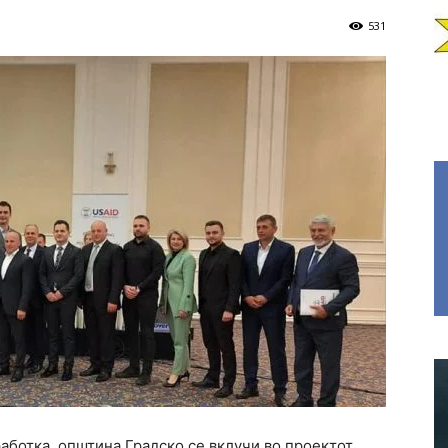
531
ботка, општина Градско се вклучи во проектот