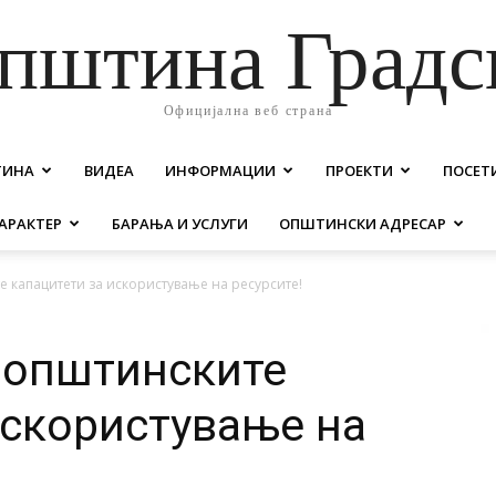
пштина Градс
Официјална веб страна
ТИНА
ВИДЕА
ИНФОРМАЦИИ
ПРОЕКТИ
ПОСЕТ
АРАКТЕР
БАРАЊА И УСЛУГИ
ОПШТИНСКИ АДРЕСАР
 капацитети за искористување на ресурсите!
 општинските
искористување на