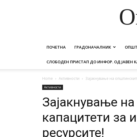
О
ПОЧЕТНА
ГРАДОНАЧАЛНИК
ОПШ
СЛОБОДЕН ПРИСТАП ДО ИНФОР. ОД ЈАВЕН К
Home
Активности
Зајакнување на општинските
Активности
Зајакнување на
капацитети за 
ресурсите!