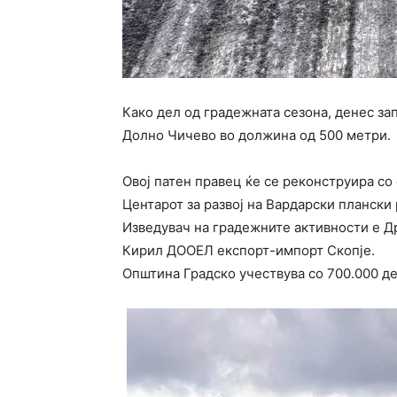
Како дел од градежната сезона, денес за
Долно Чичево во должина од 500 метри.
Oвој патен правец ќе се реконструира со
Центарот за развој на Вардарски плански 
Изведувач на градежните активности е Др
Кирил ДООЕЛ експорт-импорт Скопје.
Општина Градско учествува со 700.000 де