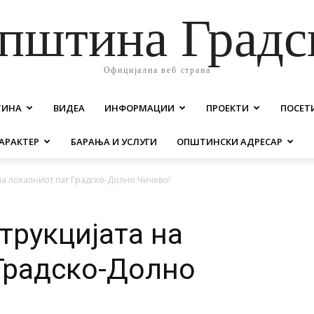
пштина Градс
Официјална веб страна
ТИНА
ВИДЕА
ИНФОРМАЦИИ
ПРОЕКТИ
ПОСЕТ
АРАКТЕР
БАРАЊА И УСЛУГИ
ОПШТИНСКИ АДРЕСАР
на локалниот пат Градско-Долно Чичево!
трукцијата на
Градско-Долно