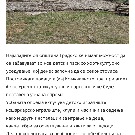
Најмладите од општина Градско ќе имаат можност да
се забавуваат во нов детски парк со хортикултурно
уредување, кој денес започна да се реконструира.
Постоечката локација (кај Комуналното претпријатие)
ќе се уреди хортикултурно и партерно и ќе биде
поставена урбана опрема.
Урбаната опрема вклучува детско игралиште,
кошаркарско игралиште, клупи и масички за седење,
како и други инсталации за играње на деца,
канделабри за осветлување и канти за отпадоци.
Дел од средствата за овој проект се обезбедени од