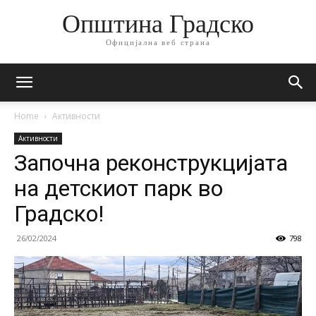
Општина Градско
Официјална веб страна
Home
Активности
Активности
Започна реконструкцијата
на детскиот парк во
Градско!
26/02/2024
798