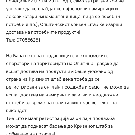
понеделник (13.04.2020 год.), само за граѓани кои не
успеале да се снабдат со најосновни намирници и
лекови (стари изнемоштени лица, лица со посебни
потреби и др.), Општинскиот кризен штаб ќе изврши
достава на потребните продукти!
Тел: 070566261
На Барањето на продавниците и економските
оператори на територијата на Општина Градско да
вршат достава на продукти им беше укажано од
страна на Кризниот штаб дека треба да се
регистрирани за он-лајн продажба и само тие може да
вршат достава на намирници за итни и неодложни
потреби за време на полицискиот час во текот на
викендот.
Тие што имаат регистрација за он лајн продажба
можат да поднесат барање до Кризниот штаб за
добивање на дозвола!