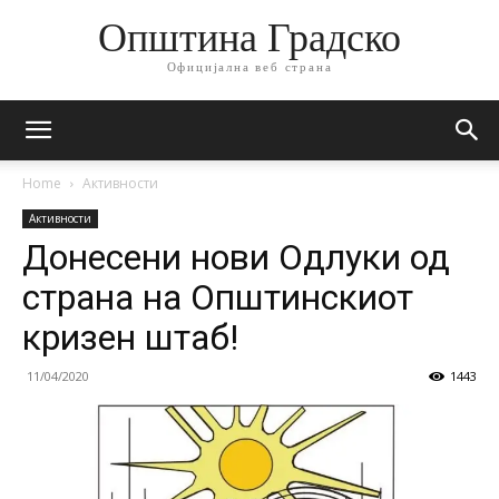
Општина Градско
Официјална веб страна
Home
Активности
Активности
Донесени нови Одлуки од
страна на Општинскиот
кризен штаб!
11/04/2020
1443